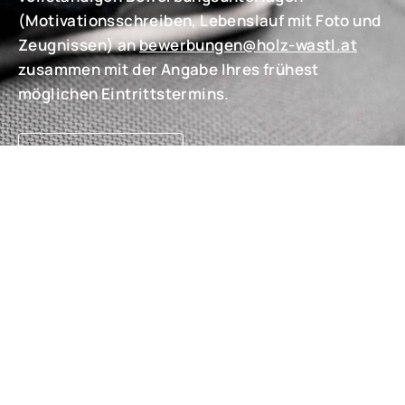
(Motivationsschreiben, Lebenslauf mit Foto und
Zeugnissen) an
bewerbungen@holz-wastl.at
zusammen mit der Angabe Ihres frühest
möglichen Eintrittstermins.
Jetzt bewerben!
Holz Wastl Handelsges.m.b.H
Personalabteilung
Ulrike Fennes, LL.M. (WU)
Industriestraße 33
7000 Eisenstadt